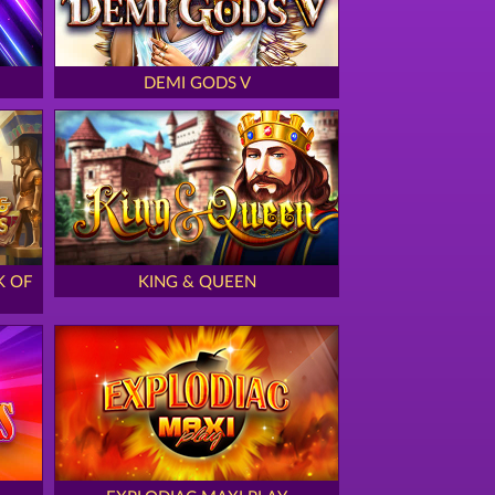
DEMI GODS V
K OF
KING & QUEEN