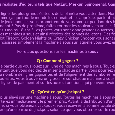
 réalistes d’éditeurs tels que NetEnt, Merkur, Spinomenal, 
 ligne des plus grands éditeurs de la planète vous attendent. No
omme ça que tout le monde les connaît et les apprécie, partout o
 de jeux bonus et vous promettent de vous amuser pendant des he
chot ? Pas de problème, faites tourner les rouleaux en un clic.
ez au moins 18 ans ? Les portes vous sont donc grandes ouvertes,
les machines à sous et ainsi récolter des tonnes de jetons. Des fo
ot Firepot, Golden Nights ou Crazy Chicken Shooter vous sont 
hoisissez simplement la machine à sous sur laquelle vous avez en
Foire aux questions sur les machines à sous :
Q : Comment gagner ?
e partie que vous jouez sur l'une de nos machines à sous. Tout e
ontant que vous décidez de miser à chaque partie, vous pourriez
u nombre de lignes gagnantes et de l'alignement des symboles re
rouleaux. Vous trouverez un glossaire sur chaque machine à sous,
lignes de paiement et sur les autres fonctions qui peuvent avoir 
Q : Qu'est-ce qu'un jackpot ?
le plus élevé sur une machine à sous. Toutes les machines à sous 
terez immédiatement le premier prix. Avant la distribution d’un 
r et si vous obtenez « Jackpot », vous recevrez la somme totale 
er qu'une partie du jackpot, selon ce que vous obtenez sur le rou