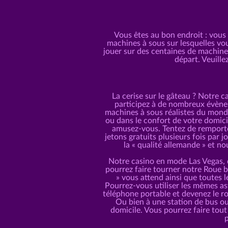
Vous êtes au bon endroit : vous 
machines à sous sur lesquelles vou
jouer sur des centaines de machines
départ. Veuille
La cerise sur le gâteau ? Notre c
participez à de nombreux évène
machines à sous réalistes du monde
ou dans le confort de votre domici
amusez-vous. Tentez de remporter
jetons gratuits plusieurs fois par j
la « qualité allemande » et n
Notre casino en mode Las Vegas, d
pourrez faire tourner notre Roue 
» vous attend ainsi que toutes 
Pourrez-vous utiliser les mêmes as
téléphone portable et devenez le ro
Ou bien à une station de bus ou
domicile. Vous pourrez faire to
p