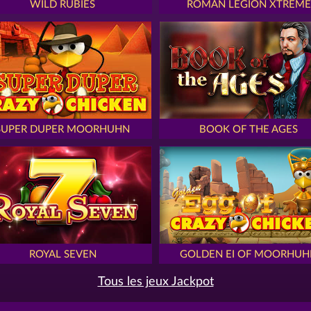
WILD RUBIES
ROMAN LEGION XTREME
SUPER DUPER MOORHUHN
BOOK OF THE AGES
ROYAL SEVEN
GOLDEN EI OF MOORHUH
Tous les jeux Jackpot