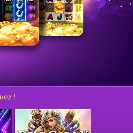
uez !