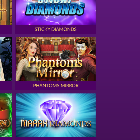
STICKY DIAMONDS
PHANTOMS MIRROR