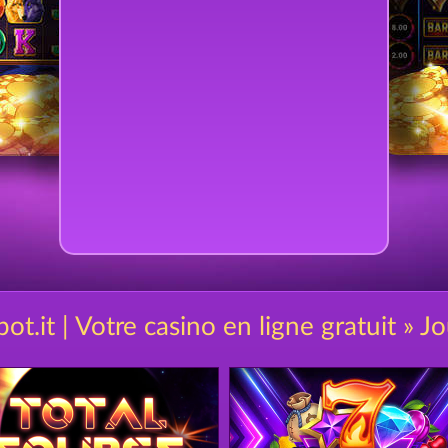
pot.it | Votre casino en ligne gratuit » Jo