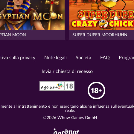
PTIAN MOON
SUPER DUPER MOORHUHN
tiva sulla privacy
Note legali
Società
FAQ
Program
Invia richiesta di recesso
vamente all'intrattenimento e non esercitano alcuna influenza sull’eventual
reale.
©2026 Whow Games GmbH