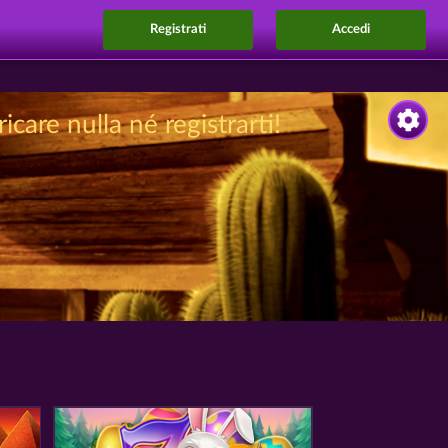
Registrati
Accedi
care nulla né registrarti!