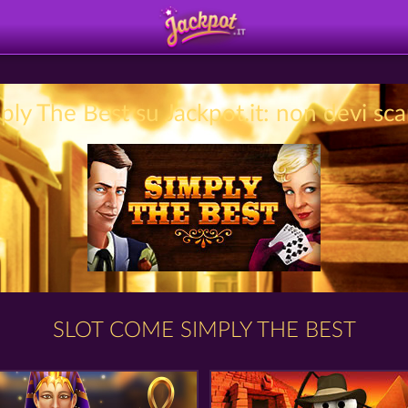
ply The Best su Jackpot.it: non devi scari
SLOT COME SIMPLY THE BEST