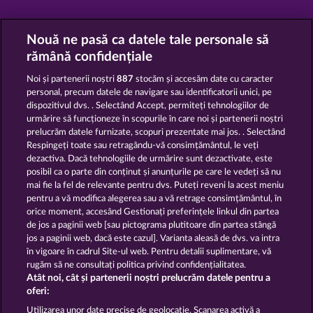
Nouă ne pasă ca datele tale personale să
rămână confidențiale
Noi și partenerii noștri
887
stocăm și accesăm date cu caracter
TOTAL ECLIPSE
40 SEVENS
personal, precum datele de navigare sau identificatorii unici, pe
dispozitivul dvs. . Selectând Accept, permiteți tehnologiilor de
urmărire să funcționeze în scopurile în care noi și partenerii noștri
prelucrăm datele furnizate, scopuri prezentate mai jos. . Selectând
Respingeți toate sau retragându-vă consimțământul, le veți
dezactiva. Dacă tehnologiile de urmărire sunt dezactivate, este
DEMI GODS V
POSEIDON'S RISING
posibil ca o parte din conținut și anunțurile pe care le vedeți să nu
mai fie la fel de relevante pentru dvs. Puteți reveni la acest meniu
pentru a vă modifica alegerea sau a vă retrage consimțământul, în
orice moment, accesând Gestionați preferințele linkul din partea
de jos a paginii web [sau pictograma plutitoare din partea stângă
jos a paginii web, dacă este cazul]. Varianta aleasă de dvs. va intra
Termeni și condiții
în vigoare în cadrul Site-ul web. Pentru detalii suplimentare, vă
rugăm să ne consultați politica privind confidențialitatea.
Declarație de confidențialitate
Atât noi, cât și partenerii noștri prelucrăm datele pentru a
oferi:
Asistență tehnică
Firmă
Utilizarea unor date precise de geolocație. Scanarea activă a