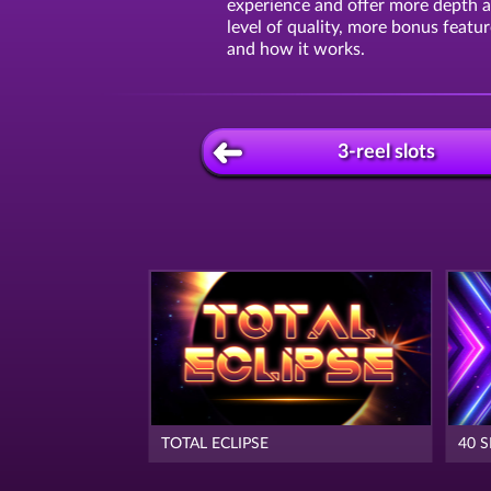
experience and offer more depth an
level of quality, more bonus featu
and how it works.
3-reel slots
TOTAL ECLIPSE
40 