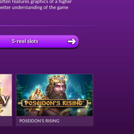
often features graphics of a higher
 better understanding of the game
5-reel slots
POSEIDON'S RISING