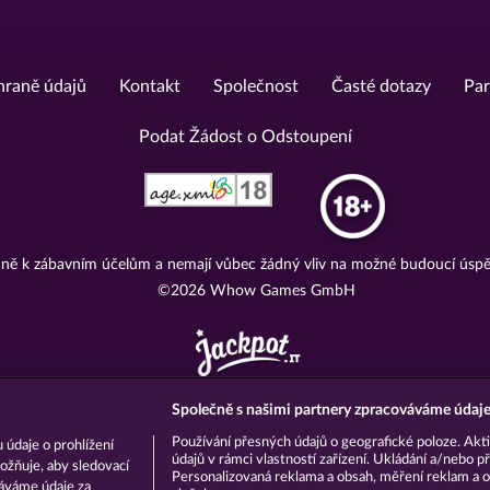
hraně údajů
Kontakt
Společnost
Časté dotazy
Par
Podat Žádost o Odstoupení
adně k zábavním účelům a nemají vůbec žádný vliv na možné budoucí úspě
©2026 Whow Games GmbH
Společně s našimi partnery zpracováváme údaje 
Používání přesných údajů o geografické poloze. Akti
 údaje o prohlížení
údajů v rámci vlastností zařízení. Ukládání a/nebo př
ožňuje, aby sledovací
Personalizovaná reklama a obsah, měření reklam a o
váváme údaje za