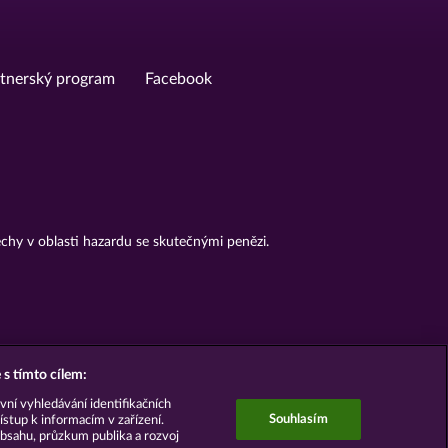
tnerský program
Facebook
chy v oblasti hazardu se skutečnými penězi.
s tímto cílem:
vní vyhledávání identifikačních
Souhlasím
ístup k informacím v zařízení.
bsahu, průzkum publika a rozvoj