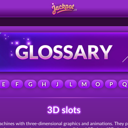
E
F
G
H
J
L
M
O
P
Q
3D slots
 machines with three-dimensional graphics and animations. They 