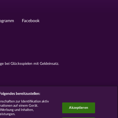
Programm
Facebook
ge bei Glücksspielen mit Geldeinsatz.
olgendes bereitzustellen:
chaften zur Identifikation aktiv
mationen auf einem Gerät.
Akzeptieren
 Werbung und Inhalten,
eistungen.