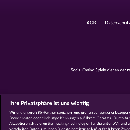
AGB
Datenschut
Social Casino Spiele dienen der r
Ihre Privatsphäre ist uns wichtig
Wir und unsere
885
-Partner speichern und greifen auf personenbezogen
Browserdaten oder eindeutige Kennungen auf Ihrem Gerät zu . Durch Au
Akzeptieren aktivieren Sie Tracking-Technologien für die unter „Wir und 
verarbeiten Daten, um Ihnen Dienste bereitzustellen“ aufgeführten Zwe