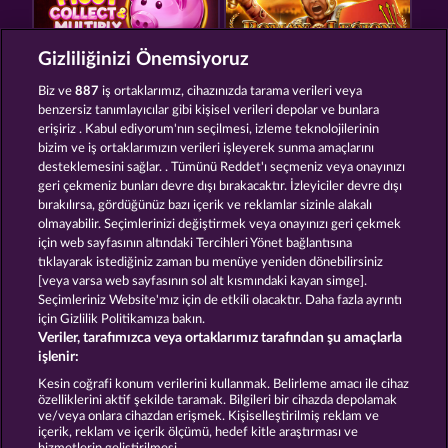
Gizliliğinizi Önemsiyoruz
PIGGY COLLECT MULTIPLY
ROMAN LEGION
Biz ve
887
iş ortaklarımız, cihazınızda tarama verileri veya
benzersiz tanımlayıcılar gibi kişisel verileri depolar ve bunlara
erişiriz . Kabul ediyorum'nın seçilmesi, izleme teknolojilerinin
bizim ve iş ortaklarımızın verileri işleyerek sunma amaçlarını
desteklemesini sağlar. . Tümünü Reddet'ı seçmeniz veya onayınızı
geri çekmeniz bunları devre dışı bırakacaktır. İzleyiciler devre dışı
bırakılırsa, gördüğünüz bazı içerik ve reklamlar sizinle alakalı
olmayabilir. Seçimlerinizi değiştirmek veya onayınızı geri çekmek
THE GRIFFIN
SUPER PIGGY COINS
için web sayfasının altındaki Tercihleri Yönet bağlantısına
tıklayarak istediğiniz zaman bu menüye yeniden dönebilirsiniz
[veya varsa web sayfasının sol alt kısmındaki kayan simge].
Hüküm ve Koşullar
Gizlilik Beyanı
Künye
Seçimleriniz Website'mız için de etkili olacaktır. Daha fazla ayrıntı
için Gizlilik Politikamıza bakın.
Veriler, tarafımızca veya ortaklarımız tarafından şu amaçlarla
Şirket
SSS
Ortaklık programı
Facebook
işlenir:
İptal talebini gönder
Kesin coğrafi konum verilerini kullanmak. Belirleme amacı ile cihaz
özelliklerini aktif şekilde taramak. Bilgileri bir cihazda depolamak
ve/veya onlara cihazdan erişmek. Kişiselleştirilmiş reklam ve
içerik, reklam ve içerik ölçümü, hedef kitle araştırması ve