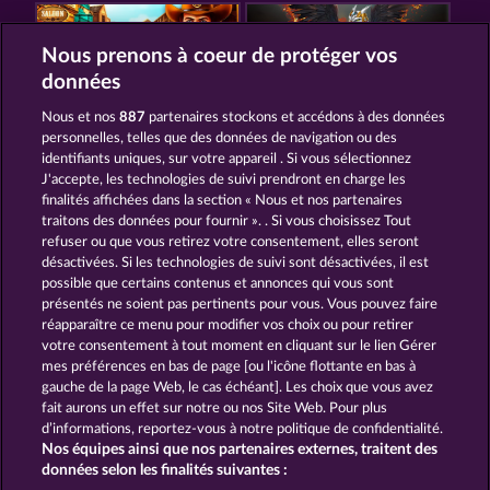
Nous prenons à coeur de protéger vos
données
Nous et nos
887
partenaires stockons et accédons à des données
WESTERN JACK
THE GRIFFIN
personnelles, telles que des données de navigation ou des
identifiants uniques, sur votre appareil . Si vous sélectionnez
J'accepte, les technologies de suivi prendront en charge les
finalités affichées dans la section « Nous et nos partenaires
traitons des données pour fournir ». . Si vous choisissez Tout
refuser ou que vous retirez votre consentement, elles seront
désactivées. Si les technologies de suivi sont désactivées, il est
possible que certains contenus et annonces qui vous sont
BALTHAZAR
FORT BRAVE
présentés ne soient pas pertinents pour vous. Vous pouvez faire
réapparaître ce menu pour modifier vos choix ou pour retirer
votre consentement à tout moment en cliquant sur le lien Gérer
mes préférences en bas de page [ou l'icône flottante en bas à
CGU
Charte de confidentialité
gauche de la page Web, le cas échéant]. Les choix que vous avez
fait aurons un effet sur notre ou nos Site Web. Pour plus
Mentions légales
Société
FAQ
d’informations, reportez-vous à notre politique de confidentialité.
Nos équipes ainsi que nos partenaires externes, traitent des
Programme d'affiliation
Facebook
données selon les finalités suivantes :