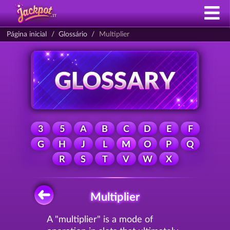
Página inicial
Glossário
Multiplier
3
5
A
B
C
D
E
F
G
H
J
L
M
O
P
Q
R
S
T
V
W
X
Multiplier
A "multiplier" is a mode of