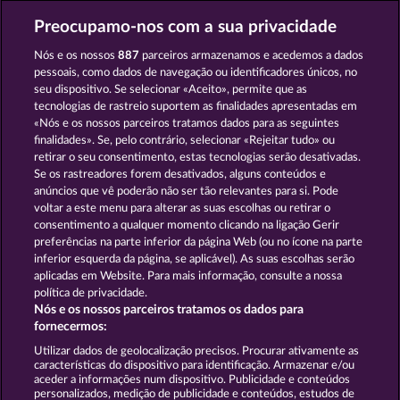
Preocupamo-nos com a sua privacidade
Nós e os nossos
887
parceiros armazenamos e acedemos a dados
pessoais, como dados de navegação ou identificadores únicos, no
SNEGUROCHKA
BOOKS AND BOUNTIES
seu dispositivo. Se selecionar «Aceito», permite que as
tecnologias de rastreio suportem as finalidades apresentadas em
«Nós e os nossos parceiros tratamos dados para as seguintes
finalidades». Se, pelo contrário, selecionar «Rejeitar tudo» ou
retirar o seu consentimento, estas tecnologias serão desativadas.
Se os rastreadores forem desativados, alguns conteúdos e
ROYAL SEVEN ULTRA
MYSTERIES OF KARNAK
anúncios que vê poderão não ser tão relevantes para si. Pode
voltar a este menu para alterar as suas escolhas ou retirar o
consentimento a qualquer momento clicando na ligação Gerir
preferências na parte inferior da página Web (ou no ícone na parte
inferior esquerda da página, se aplicável). As suas escolhas serão
aplicadas em Website. Para mais informação, consulte a nossa
Termos e Condições
política de privacidade.
Nós e os nossos parceiros tratamos os dados para
fornecermos:
Declaração de Privacidade
Marca
Utilizar dados de geolocalização precisos. Procurar ativamente as
características do dispositivo para identificação. Armazenar e/ou
Empresa
Perguntas frequentes
aceder a informações num dispositivo. Publicidade e conteúdos
personalizados, medição de publicidade e conteúdos, estudos de