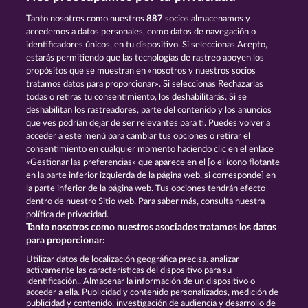
Tanto nosotros como nuestros
887
socios almacenamos y
accedemos a datos personales, como datos de navegación o
identificadores únicos, en tu dispositivo. Si seleccionas Acepto,
estarás permitiendo que las tecnologías de rastreo apoyen los
SNEGUROCHKA
BOOKS AND BOUNTIES
propósitos que se muestran en «nosotros y nuestros socios
tratamos datos para proporcionar». Si seleccionas Rechazarlas
todas o retiras tu consentimiento, los deshabilitarás. Si se
deshabilitan los rastreadores, parte del contenido y los anuncios
que ves podrían dejar de ser relevantes para ti. Puedes volver a
acceder a este menú para cambiar tus opciones o retirar el
ROYAL SEVEN ULTRA
MYSTERIES OF KARNAK
consentimiento en cualquier momento haciendo clic en el enlace
«Gestionar las preferencias» que aparece en el [o el ícono flotante
en la parte inferior izquierda de la página web, si corresponde] en
la parte inferior de la página web. Tus opciones tendrán efecto
dentro de nuestro Sitio web. Para saber más, consulta nuestra
política de privacidad.
Términos y condiciones
Tanto nosotros como nuestros asociados tratamos los datos
para proporcionar:
Declaración de privacidad
Aviso Legal
Utilizar datos de localización geográfica precisa. analizar
activamente las características del dispositivo para su
identificación.. Almacenar la información de un dispositivo o
Empresa
FAQ
Programa de afiliados
acceder a ella. Publicidad y contenido personalizados, medición de
publicidad y contenido, investigación de audiencia y desarrollo de