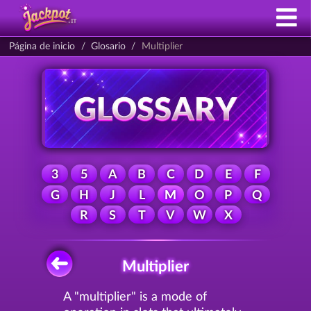
Página de inicio
Glosario
Multiplier
3
5
A
B
C
D
E
F
G
H
J
L
M
O
P
Q
R
S
T
V
W
X
Multiplier
A "multiplier" is a mode of