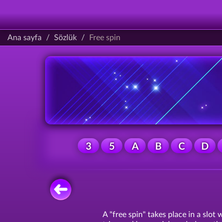
Ana sayfa
Sözlük
Free spin
3
5
A
B
C
D
A "free spin" takes place in a slo