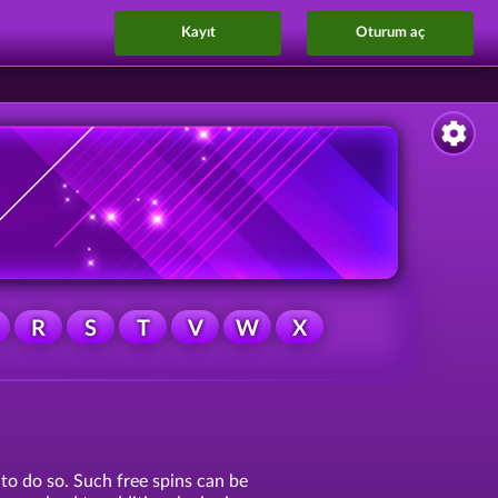
Kayıt
Oturum aç
R
S
T
V
W
X
to do so. Such free spins can be