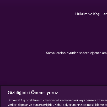
Hüküm ve Koşullar
Sosyal casino oyunları sadece eğlence amaç
Gizliliğinizi Önemsiyoruz
Biz ve
887
iş ortaklarımız, cihazınızda tarama verileri veya benzersiz tanımla
verileri depolar ve bunlara erişiriz . Kabul ediyorum'nın seçilmesi, izleme t