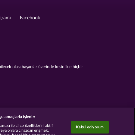
gramı
Facebook
cek olası başarılar üzerinde kesinlikle hiçbir
şu amaçlarla işlenir:
acı ile cihaz özelliklerini aktif
Kabul ediyorum
veya onlara cihazdan erişmek.