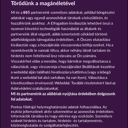
Törődünk a magánéletével
Mi és a
885
partnereink személyes adatokat, például böngészési
CUTIE CAT
AURA OF JUPITER
adatokat vagy egyedi azonosítókat tárolunk a készülékén, és
hozzáférünk azokhoz . A Elfogadom kiválasztás lehetővé teszi a
nyomon követési technológiák használatát az általunk és
partnereink által végzett, alább ismertetett célokból történő
adatfeldolgozás támogatása érdekében. . A Összes elutasítása
kiválasztás vagy a hozzájárulás visszavonása letiltja ezeket. Ha a
40 THIEVES
ZIPPER
nyomkövetők le vannak tiltva, akkor néhány látott tartalom és
hirdetés nem feltétlenül lesz releváns az Ön számára.
Visszatérhet ebbe a menübe, hogy bármikor megváltoztassa a
választását, vagy visszavonja a hozzájárulást Beállítások kezelése
a weboldal alján található hivatkozásra kattintva [vagy a lebegő
ikont a weboldal bal alsó sarkában, ha van ilyen]. Választása a
Részvételi feltételek
következőben érvényesül: Weboldal. További részletekért lásd az
Adatvédelmi szabályzatunkat.
Adatkezelési tájékoztató
Impresszum
Mi és partnereink az alábbiak nyújtása érdekében dolgozunk
fel adatokat:
A cég
GYIK
Partnerprogram
Facebook
Pontos földrajzi helymeghatározási adatok felhasználása. Az
eszköz jellemzőinek aktív szkennelése az azonosítás érdekében.
Információk tárolása és/vagy elérése egy eszközön. Személyre
Visszavonási kérelem benyújtása
szabott hirdetés és tartalom, hirdetés- és tartalommérés,
közönségkutatás és szolgáltatásfejlesztés.