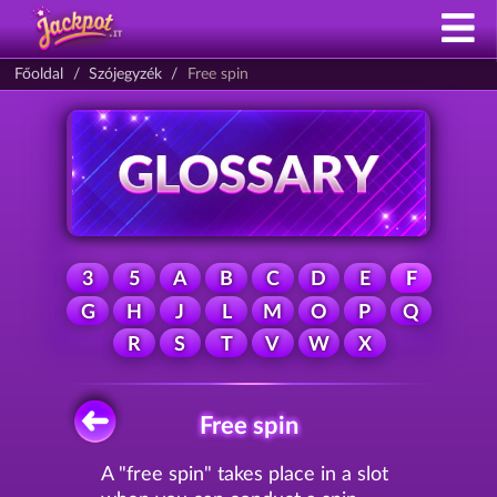
Főoldal
Szójegyzék
Free spin
3
5
A
B
C
D
E
F
G
H
J
L
M
O
P
Q
R
S
T
V
W
X
Free spin
A "free spin" takes place in a slot