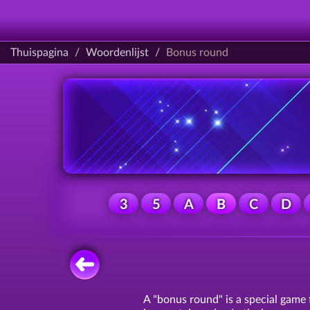
Thuispagina
Woordenlijst
Bonus round
3
5
A
B
C
D
A "bonus round" is a special game 