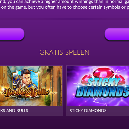
ound, you can achieve a higher amount winnings than in normal ga
on the game, but you often have to choose certain symbols or p
GRATIS SPELEN
KS AND BULLS
STICKY DIAMONDS