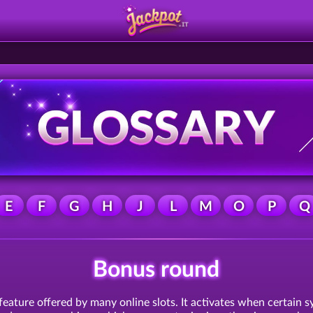
E
F
G
H
J
L
M
O
P
Q
Bonus round
feature offered by many online slots. It activates when certain s