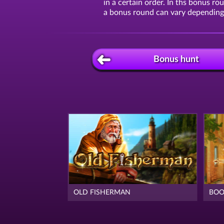
in a certain order. In ths bonus r
a bonus round can vary depending 
Bonus hunt
OLD FISHERMAN
BOO