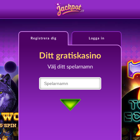
Registrera dig
Logga in
Ditt gratiskasino
Välj ditt spelarnamn