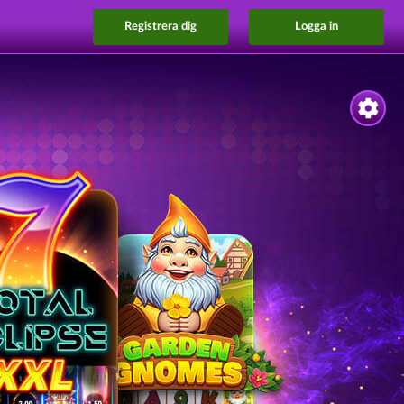
Registrera dig
Logga in