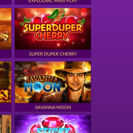
EXPLODIAC MAXI PLAY
SUPER DUPER CHERRY
SAVANNA MOON