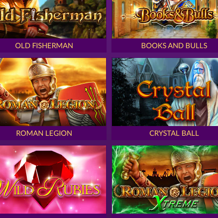
OLD FISHERMAN
BOOKS AND BULLS
ROMAN LEGION
CRYSTAL BALL