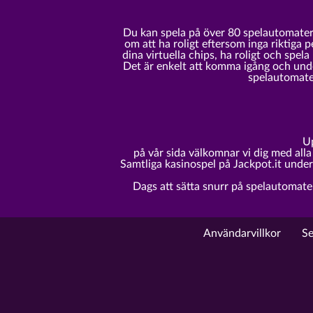
Du kan spela på över 80 spelautomater 
om att ha roligt eftersom inga riktiga p
dina virtuella chips, ha roligt och spe
Det är enkelt att komma igång och under
spelautomater
Up
på vår sida välkomnar vi dig med all
Samtliga kasinospel på Jackpot.it under
Dags att sätta snurr på spelautomate
Användarvillkor
Se