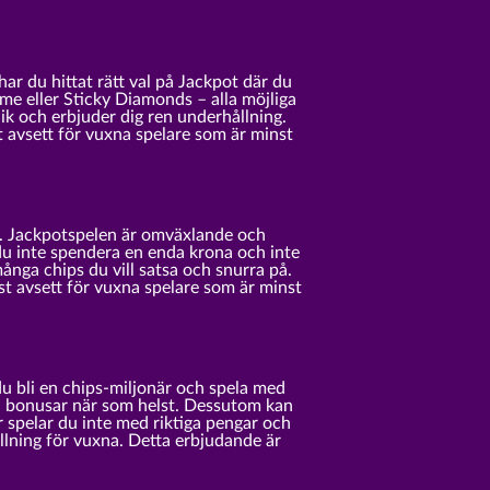
r du hittat rätt val på Jackpot där du
me eller Sticky Diamonds – alla möjliga
ik och erbjuder dig ren underhållning.
t avsett för vuxna spelare som är minst
är. Jackpotspelen är omväxlande och
du inte spendera en enda krona och inte
nga chips du vill satsa och snurra på.
t avsett för vuxna spelare som är minst
du bli en chips-miljonär och spela med
tra bonusar när som helst. Dessutom kan
 spelar du inte med riktiga pengar och
ållning för vuxna. Detta erbjudande är