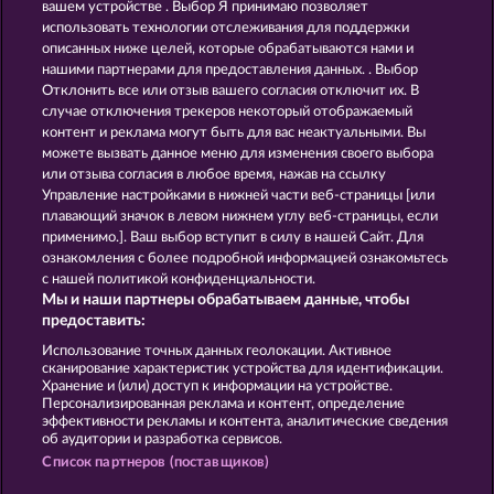
https://www.myjackpot.com/cs
вашем устройстве . Выбор Я принимаю позволяет
использовать технологии отслеживания для поддержки
https://www.myjackpot.dk
описанных ниже целей, которые обрабатываются нами и
нашими партнерами для предоставления данных. . Выбор
https://www.jackpot.de
Отклонить все или отзыв вашего согласия отключит их. В
случае отключения трекеров некоторый отображаемый
https://www.jackpot.at
контент и реклама могут быть для вас неактуальными. Вы
можете вызвать данное меню для изменения своего выбора
https://www.myjackpot.co.uk
или отзыва согласия в любое время, нажав на ссылку
Управление настройками в нижней части веб-страницы [или
https://www.myjackpot.com/en
плавающий значок в левом нижнем углу веб-страницы, если
применимо.]. Ваш выбор вступит в силу в нашей Сайт. Для
https://www.myjackpot.es
ознакомления с более подробной информацией ознакомьтесь
с нашей политикой конфиденциальности.
https://www.myjackpot.fr
Мы и наши партнеры обрабатываем данные, чтобы
предоставить:
https://www.myjackpot.com/nl
Использование точных данных геолокации. Активное
https://www.mojjackpot.pl
сканирование характеристик устройства для идентификации.
Хранение и (или) доступ к информации на устройстве.
Персонализированная реклама и контент, определение
https://www.myjackpot.com/tr
эффективности рекламы и контента, аналитические сведения
об аудитории и разработка сервисов.
https://www.myjackpot.hu
Список партнеров (поставщиков)
https://www.myjackpot.com.br