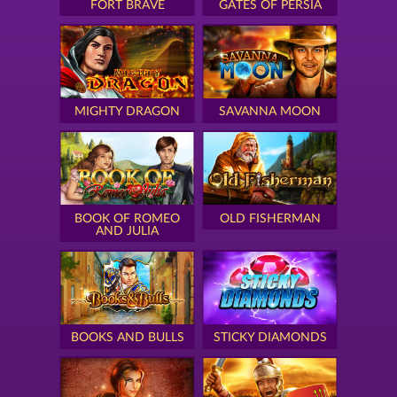
FORT BRAVE
GATES OF PERSIA
MIGHTY DRAGON
SAVANNA MOON
BOOK OF ROMEO
OLD FISHERMAN
AND JULIA
BOOKS AND BULLS
STICKY DIAMONDS