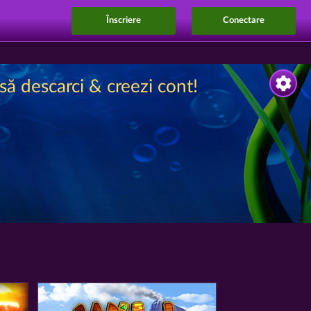
Înscriere
Conectare
 să descarci & creezi cont!