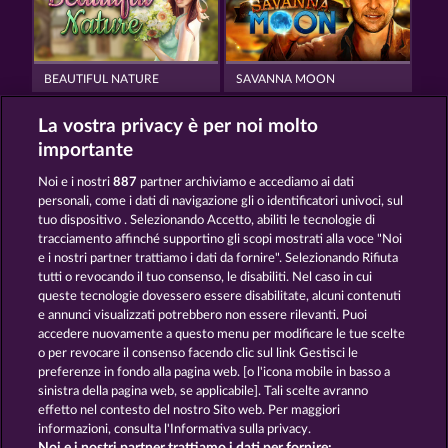
BEAUTIFUL NATURE
SAVANNA MOON
La vostra privacy è per noi molto
importante
Noi e i nostri
887
partner archiviamo e accediamo ai dati
personali, come i dati di navigazione gli o identificatori univoci, sul
tuo dispositivo . Selezionando Accetto, abiliti le tecnologie di
GOLDEN EI OF MOORHUHN
MAJESTIC KING
tracciamento affinché supportino gli scopi mostrati alla voce "Noi
e i nostri partner trattiamo i dati da fornire". Selezionando Rifiuta
tutti o revocando il tuo consenso, le disabiliti. Nel caso in cui
Termini e condizioni
queste tecnologie dovessero essere disabilitate, alcuni contenuti
e annunci visualizzati potrebbero non essere rilevanti. Puoi
accedere nuovamente a questo menu per modificare le tue scelte
Informativa sulla privacy
Note legali
o per revocare il consenso facendo clic sul link Gestisci le
preferenze in fondo alla pagina web. [o l'icona mobile in basso a
Società
FAQ
Programma di affiliazione
sinistra della pagina web, se applicabile]. Tali scelte avranno
effetto nel contesto del nostro Sito web. Per maggiori
Facebook
informazioni, consulta l'Informativa sulla privacy.