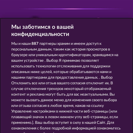
Мы заботимся о вашей
конфиденциальности
ИГРАТЬ БЕСПЛАТНО
Мы и наши
887
партнеры храним и имеем доступ к
персональным данным, таким как история просмотров в
браузере или уникальным идентификаторам, хранящимся на
вашем устройстве . Выбор Я принимаю позволяет
использовать технологии отслеживания для поддержки
описанных ниже целей, которые обрабатываются нами и
нашими партнерами для предоставления данных. . Выбор
Отклонить все или отзыв вашего согласия отключит их. В
KING OF THE JUNGLE
BLACK BEAUTY
случае отключения трекеров некоторый отображаемый
контент и реклама могут быть для вас неактуальными. Вы
можете вызвать данное меню для изменения своего выбора
или отзыва согласия в любое время, нажав на ссылку
Управление настройками в нижней части веб-страницы [или
плавающий значок в левом нижнем углу веб-страницы, если
PHARAOS RICHES
SUPER DUPER CHERRY
применимо.]. Ваш выбор вступит в силу в нашей Сайт. Для
ознакомления с более подробной информацией ознакомьтесь