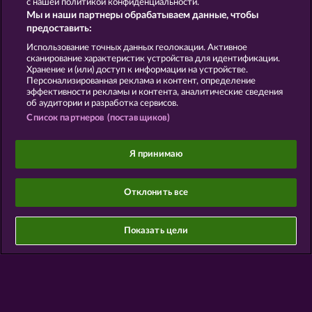
с нашей политикой конфиденциальности.
Мы и наши партнеры обрабатываем данные, чтобы
предоставить:
Правила
КОНФИДЕНЦИАЛЬНОСТЬ
Использование точных данных геолокации. Активное
сканирование характеристик устройства для идентификации.
Хранение и (или) доступ к информации на устройстве.
О компании
Компания
ЧаВо
Персонализированная реклама и контент, определение
эффективности рекламы и контента, аналитические сведения
об аудитории и разработка сервисов.
Партнерская программа
Facebook
Список партнеров (поставщиков)
Отправить Запрос об Отказе
Я принимаю
Отклонить все
Данный портал предназначен исключительно
для развлекательных целей и абсолютно не
Показать цели
влияет на потенциальный успех при игре на
реальные деньги.
©2026 Whow Games GmbH