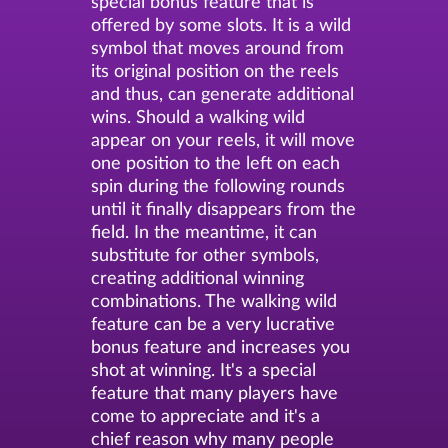
special bonus feature that is
offered by some slots. It is a wild
symbol that moves around from
its original position on the reels
and thus, can generate additional
wins. Should a walking wild
appear on your reels, it will move
one position to the left on each
spin during the following rounds
until it finally disappears from the
field. In the meantime, it can
substitute for other symbols,
creating additional winning
combinations. The walking wild
feature can be a very lucrative
bonus feature and increases you
shot at winning. It's a special
feature that many players have
come to appreciate and it's a
chief reason why many people