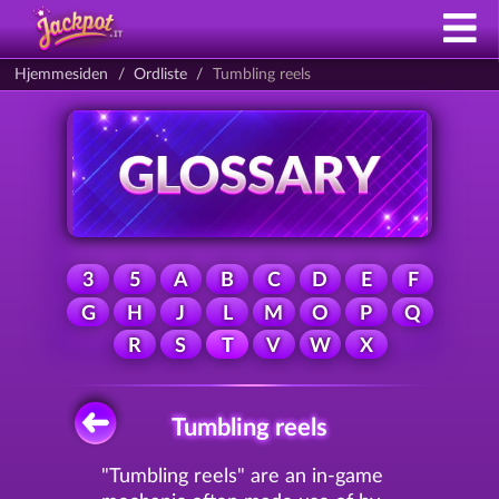
Hjemmesiden
Ordliste
Tumbling reels
3
5
A
B
C
D
E
F
G
H
J
L
M
O
P
Q
R
S
T
V
W
X
Tumbling reels
"Tumbling reels" are an in-game