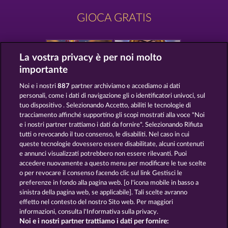
GIOCA GRATIS
La vostra privacy è per noi molto
importante
EGYPTIAN MOON
JACK POTTER AND THE BOOK OF TEOS
Noi e i nostri
887
partner archiviamo e accediamo ai dati
personali, come i dati di navigazione gli o identificatori univoci, sul
tuo dispositivo . Selezionando Accetto, abiliti le tecnologie di
tracciamento affinché supportino gli scopi mostrati alla voce "Noi
e i nostri partner trattiamo i dati da fornire". Selezionando Rifiuta
tutti o revocando il tuo consenso, le disabiliti. Nel caso in cui
DRAGONHEART THE NIBELUNG LEGENDS
7 SUPERNOVA FRUITS NEW LIMITS
queste tecnologie dovessero essere disabilitate, alcuni contenuti
e annunci visualizzati potrebbero non essere rilevanti. Puoi
accedere nuovamente a questo menu per modificare le tue scelte
o per revocare il consenso facendo clic sul link Gestisci le
preferenze in fondo alla pagina web. [o l'icona mobile in basso a
sinistra della pagina web, se applicabile]. Tali scelte avranno
Termini e condizioni
effetto nel contesto del nostro Sito web. Per maggiori
informazioni, consulta l'Informativa sulla privacy.
Noi e i nostri partner trattiamo i dati per fornire:
Informativa sulla privacy
Note legali