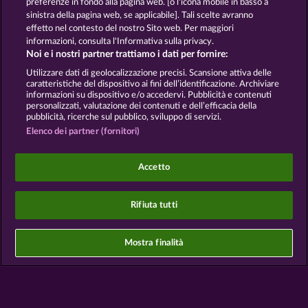
preferenze in fondo alla pagina web. [o l'icona mobile in basso a
sinistra della pagina web, se applicabile]. Tali scelte avranno
Termini e condizioni
effetto nel contesto del nostro Sito web. Per maggiori
informazioni, consulta l'Informativa sulla privacy.
Noi e i nostri partner trattiamo i dati per fornire:
Informativa sulla privacy
Note legali
Utilizzare dati di geolocalizzazione precisi. Scansione attiva delle
caratteristiche del dispositivo ai fini dell’identificazione. Archiviare
Società
FAQ
Programma di affiliazione
informazioni su dispositivo e/o accedervi. Pubblicità e contenuti
personalizzati, valutazione dei contenuti e dell’efficacia della
pubblicità, ricerche sul pubblico, sviluppo di servizi.
Facebook
Elenco dei partner (fornitori)
Invia richiesta di recesso
Accetto
Rifiuta tutti
I giochi social da casinò sono volti esclusivamente
all'intrattenimento e non esercitano alcuna
Mostra finalità
influenza sull’eventuale futuro utilizzo di giochi
d'azzardo con denaro reale.
©2026 Whow Games GmbH