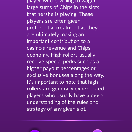
player who is willing to wager
large sums of Chips in the slots
that he/she is playing. These
players are often given
preferential treatment as they
are ultimately making an
important contribution to a
casino's revenue and Chips
economy. High rollers usually
receive special perks such as a
higher payout percentages or
exclusive bonuses along the way.
It's important to note that high
rollers are generally experienced
players who usually have a deep
understanding of the rules and
strategy of any given slot.