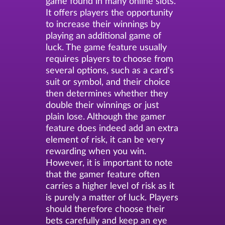
game found in many online slots.
It offers players the opportunity
to increase their winnings by
playing an additional game of
luck. The game feature usually
requires players to choose from
several options, such as a card's
suit or symbol, and their choice
then determines whether they
double their winnings or just
plain lose. Although the gamer
feature does indeed add an extra
element of risk, it can be very
rewarding when you win.
However, it is important to note
that the gamer feature often
carries a higher level of risk as it
is purely a matter of luck. Players
should therefore choose their
bets carefully and keep an eye