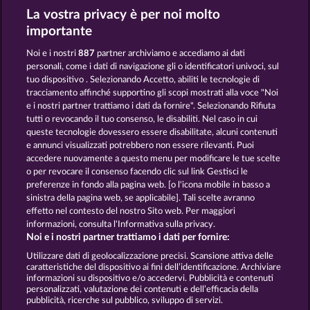
La vostra privacy è per noi molto
importante
BOOK OF THE AGES
BEAUTIFUL NATURE
Noi e i nostri
887
partner archiviamo e accediamo ai dati
personali, come i dati di navigazione gli o identificatori univoci, sul
tuo dispositivo . Selezionando Accetto, abiliti le tecnologie di
tracciamento affinché supportino gli scopi mostrati alla voce "Noi
e i nostri partner trattiamo i dati da fornire". Selezionando Rifiuta
tutti o revocando il tuo consenso, le disabiliti. Nel caso in cui
SIMPLY THE BEST
ROYAL SEVEN
queste tecnologie dovessero essere disabilitate, alcuni contenuti
e annunci visualizzati potrebbero non essere rilevanti. Puoi
accedere nuovamente a questo menu per modificare le tue scelte
o per revocare il consenso facendo clic sul link Gestisci le
preferenze in fondo alla pagina web. [o l'icona mobile in basso a
sinistra della pagina web, se applicabile]. Tali scelte avranno
Termini e condizioni
effetto nel contesto del nostro Sito web. Per maggiori
informazioni, consulta l'Informativa sulla privacy.
Noi e i nostri partner trattiamo i dati per fornire:
Informativa sulla privacy
Note legali
Utilizzare dati di geolocalizzazione precisi. Scansione attiva delle
caratteristiche del dispositivo ai fini dell’identificazione. Archiviare
Società
FAQ
Programma di affiliazione
informazioni su dispositivo e/o accedervi. Pubblicità e contenuti
personalizzati, valutazione dei contenuti e dell’efficacia della
pubblicità, ricerche sul pubblico, sviluppo di servizi.
Facebook