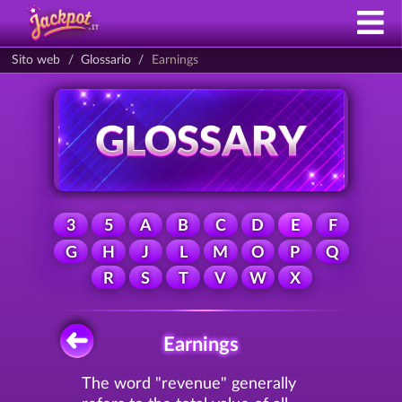
Sito web
Glossario
Earnings
3
5
A
B
C
D
E
F
G
H
J
L
M
O
P
Q
R
S
T
V
W
X
Earnings
The word "revenue" generally