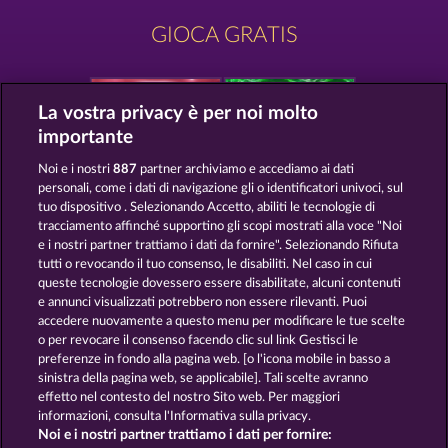
GIOCA GRATIS
La vostra privacy è per noi molto
importante
WILD RUBIES
ROMAN LEGION XTREME
Noi e i nostri
887
partner archiviamo e accediamo ai dati
personali, come i dati di navigazione gli o identificatori univoci, sul
tuo dispositivo . Selezionando Accetto, abiliti le tecnologie di
tracciamento affinché supportino gli scopi mostrati alla voce "Noi
e i nostri partner trattiamo i dati da fornire". Selezionando Rifiuta
tutti o revocando il tuo consenso, le disabiliti. Nel caso in cui
MAAAX DIAMONDS
WILD RAPA NUI
queste tecnologie dovessero essere disabilitate, alcuni contenuti
e annunci visualizzati potrebbero non essere rilevanti. Puoi
accedere nuovamente a questo menu per modificare le tue scelte
o per revocare il consenso facendo clic sul link Gestisci le
preferenze in fondo alla pagina web. [o l'icona mobile in basso a
sinistra della pagina web, se applicabile]. Tali scelte avranno
Termini e condizioni
effetto nel contesto del nostro Sito web. Per maggiori
informazioni, consulta l'Informativa sulla privacy.
Noi e i nostri partner trattiamo i dati per fornire:
Informativa sulla privacy
Note legali