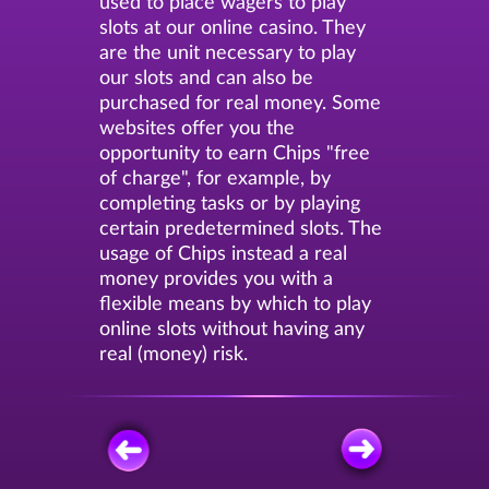
used to place wagers to play
slots at our online casino. They
are the unit necessary to play
our slots and can also be
purchased for real money. Some
websites offer you the
opportunity to earn Chips "free
of charge", for example, by
completing tasks or by playing
certain predetermined slots. The
usage of Chips instead a real
money provides you with a
flexible means by which to play
online slots without having any
real (money) risk.