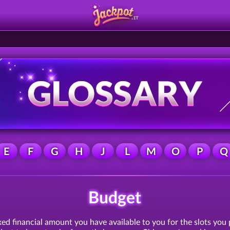
E
F
G
H
J
L
M
O
P
Q
Budget
ed financial amount you have available to you for the slots you p