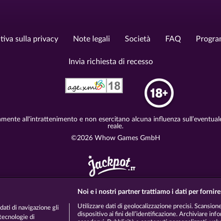
tiva sulla privacy
Note legali
Società
FAQ
Program
Invia richiesta di recesso
vamente all'intrattenimento e non esercitano alcuna influenza sull’eventual
reale.
©2026 Whow Games GmbH
Noi e i nostri partner trattiamo i dati per fornire
Utilizzare dati di geolocalizzazione precisi. Scansione
ati di navigazione gli
dispositivo ai fini dell’identificazione. Archiviare in
 tecnologie di