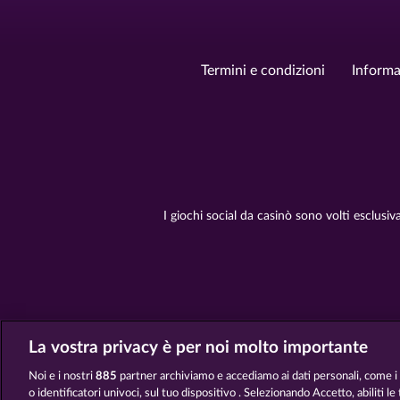
Termini e condizioni
Informa
I giochi social da casinò sono volti esclusi
La vostra privacy è per noi molto importante
Noi e i nostri
885
partner archiviamo e accediamo ai dati personali, come i d
o identificatori univoci, sul tuo dispositivo . Selezionando Accetto, abiliti le