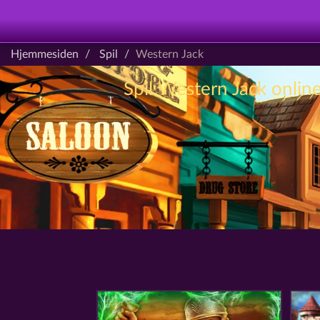
Hjemmesiden
Spil
Western Jack
Spil Western Jack online