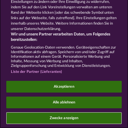
Einstellungen zu ändern oder Ihre Einwilligung zu widerrufen,
indem Sie auf den Link Voreinstellungen verwalten am unteren
Widerruf einreichen
Rand der Webseite klicken [oder das schwebende Symbol unten
links auf der Webseite, falls zutreffend]. Ihre Einstellungen gelten
innerhalb unseres Website. Weitere Informationen finden Sie in
unserer Datenschutzerklärung.
Wir und unsere Partner verarbeiten Daten, um Folgendes
bereitzustellen:
Social Casino Spiele dienen der reinen Unterhaltung
und haben keinen Einfluss auf mögliche künftige
Genaue Geolocation-Daten verwenden. Geräteeigenschaften zur
Identifikation aktiv abfragen. Speichern von und/oder Zugriff auf
Erfolge bei Glücksspielen mit Geldeinsatz.
Informationen auf einem Gerät. Personalisierte Werbung und
©2026 Whow Games GmbH
Inhalte, Messung von Werbung und Inhalten,
Zielgruppenforschung und Entwicklung von Dienstleistungen.
Liste der Partner (Lieferanten)
Akzeptieren
Alle ablehnen
Zwecke anzeigen