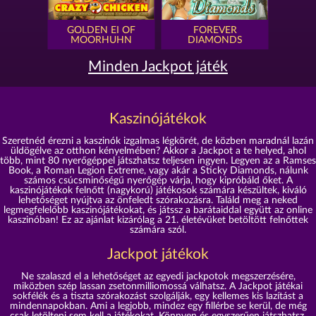
GOLDEN EI OF
FOREVER
MOORHUHN
DIAMONDS
Minden Jackpot játék
Kaszinójátékok
Szeretnéd érezni a kaszinók izgalmas légkörét, de közben maradnál lazán
üldögélve az otthon kényelmében? Akkor a Jackpot a te helyed, ahol
több, mint 80 nyerőgéppel játszhatsz teljesen ingyen. Legyen az a Ramses
Book, a Roman Legion Extreme, vagy akár a Sticky Diamonds, nálunk
számos csúcsminőségű nyerőgép várja, hogy kipróbáld őket. A
kaszinójátékok felnőtt (nagykorú) játékosok számára készültek, kiváló
lehetőséget nyújtva az önfeledt szórakozásra. Találd meg a neked
legmegfelelőbb kaszinójátékokat, és játssz a barátaiddal együtt az online
kaszinóban! Ez az ajánlat kizárólag a 21. életévüket betöltött felnőttek
számára szól.
Jackpot játékok
Ne szalaszd el a lehetőséget az egyedi jackpotok megszerzésére,
miközben szép lassan zsetonmilliomossá válhatsz. A Jackpot játékai
sokfélék és a tiszta szórakozást szolgálják, egy kellemes kis lazítást a
mindennapokban. Ami a legjobb, mindez egy fillérbe se kerül, de még