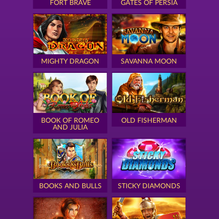
FORT BRAVE
GATES OF PERSIA
MIGHTY DRAGON
SAVANNA MOON
BOOK OF ROMEO
OLD FISHERMAN
AND JULIA
BOOKS AND BULLS
STICKY DIAMONDS