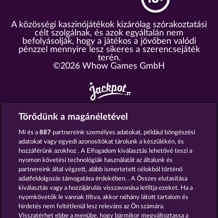
A közösségi kaszinójátékok kizárólag szórakoztatási
célt szolgálnak, és azok egyáltalán nem
befolyásolják, hogy a játékos a jövőben valódi
pénzzel mennyire lesz sikeres a szerencsejáték
terén.
©2026 Whow Games GmbH
Az összes Jackpot kaszinó áttekintése
Törődünk a magánéletével
https://www.myjackpot.com/cs
Mi és a
887
partnereink személyes adatokat, például böngészési
adatokat vagy egyedi azonosítókat tárolunk a készülékén, és
https://www.myjackpot.dk
hozzáférünk azokhoz . A Elfogadom kiválasztás lehetővé teszi a
nyomon követési technológiák használatát az általunk és
https://www.jackpot.de
partnereink által végzett, alább ismertetett célokból történő
adatfeldolgozás támogatása érdekében. . A Összes elutasítása
https://www.jackpot.at
kiválasztás vagy a hozzájárulás visszavonása letiltja ezeket. Ha a
nyomkövetők le vannak tiltva, akkor néhány látott tartalom és
https://www.myjackpot.co.uk
hirdetés nem feltétlenül lesz releváns az Ön számára.
Visszatérhet ebbe a menübe, hogy bármikor megváltoztassa a