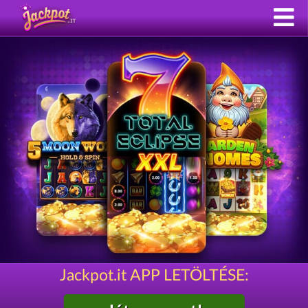
Jackpot.it APP LETÖLTÉSE: