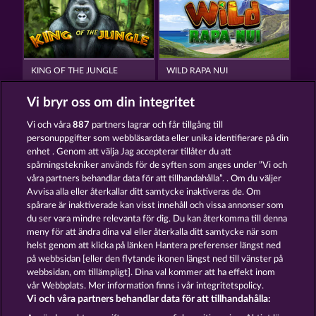
KING OF THE JUNGLE
WILD RAPA NUI
Vi bryr oss om din integritet
Vi och våra
887
partners lagrar och får tillgång till
personuppgifter som webbläsardata eller unika identifierare på din
enhet . Genom att välja Jag accepterar tillåter du att
spårningstekniker används för de syften som anges under ”Vi och
BLACK BEAUTY
SAVANNA MOON
våra partners behandlar data för att tillhandahålla”. . Om du väljer
Avvisa alla eller återkallar ditt samtycke inaktiveras de. Om
spårare är inaktiverade kan visst innehåll och vissa annonser som
du ser vara mindre relevanta för dig. Du kan återkomma till denna
Användarvillkor
Sekretesspolicy
Avtryck
meny för att ändra dina val eller återkalla ditt samtycke när som
helst genom att klicka på länken Hantera preferenser längst ned
Om Företaget
FAQ
Partnerprogram
på webbsidan [eller den flytande ikonen längst ned till vänster på
webbsidan, om tillämpligt]. Dina val kommer att ha effekt inom
Facebook
vår Webbplats. Mer information finns i vår integritetspolicy.
Vi och våra partners behandlar data för att tillhandahålla: