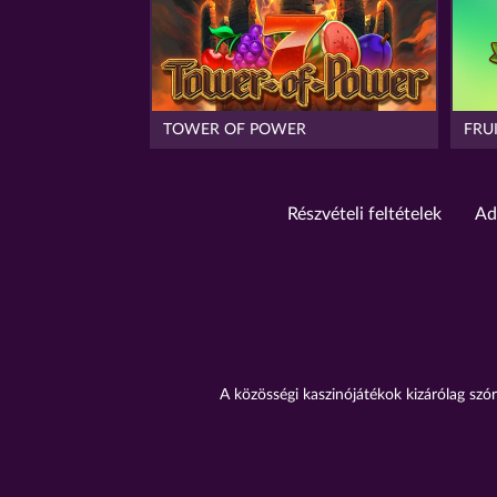
TOWER OF POWER
FRU
Részvételi feltételek
Ad
A közösségi kaszinójátékok kizárólag szór