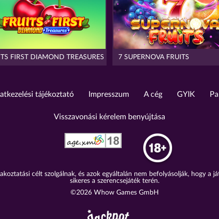
ITS FIRST DIAMOND TREASURES
7 SUPERNOVA FRUITS
atkezelési tájékoztató
Impresszum
A cég
GYIK
Pa
Visszavonási kérelem benyújtása
akoztatási célt szolgálnak, és azok egyáltalán nem befolyásolják, hogy a j
sikeres a szerencsejáték terén.
©2026 Whow Games GmbH