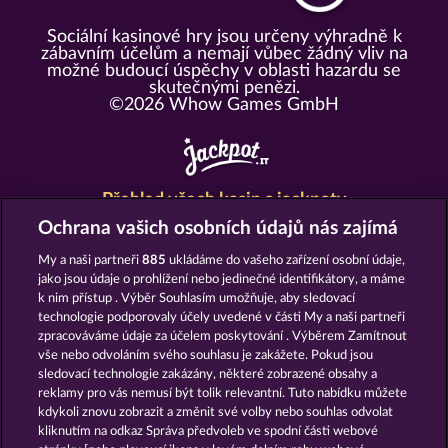
Sociální kasinové hry jsou určeny výhradně k
zábavním účelům a nemají vůbec žádný vliv na
možné budoucí úspěchy v oblasti hazardu se
skutečnými penězi.
©2026 Whow Games GmbH
Přehled všech kasin s jackpoty
Ochrana vašich osobních údajů nás zajímá
https://www.myjackpot.com/cs
My a naši partneři
885
ukládáme do vašeho zařízení osobní údaje,
https://www.myjackpot.dk
jako jsou údaje o prohlížení nebo jedinečné identifikátory, a máme
k nim přístup . Výběr Souhlasím umožňuje, aby sledovací
https://www.jackpot.de
technologie podporovaly účely uvedené v části My a naši partneři
zpracováváme údaje za účelem poskytování . Výběrem Zamítnout
https://www.jackpot.at
vše nebo odvoláním svého souhlasu je zakážete. Pokud jsou
sledovací technologie zakázány, některé zobrazené obsahy a
https://www.myjackpot.co.uk
reklamy pro vás nemusí být tolik relevantní. Tuto nabídku můžete
kdykoli znovu zobrazit a změnit své volby nebo souhlas odvolat
https://www.myjackpot.com/en
kliknutím na odkaz Správa předvoleb ve spodní části webové