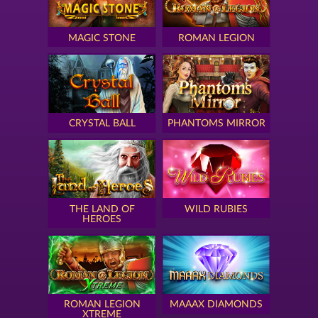
MAGIC STONE
ROMAN LEGION
CRYSTAL BALL
PHANTOMS MIRROR
THE LAND OF
WILD RUBIES
HEROES
ROMAN LEGION
MAAAX DIAMONDS
XTREME