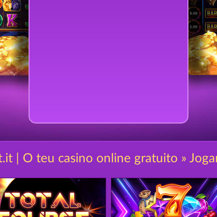
.it | O teu casino online gratuito » Joga