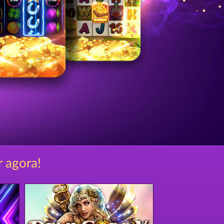
r agora!