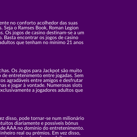
mente no conforto acolhedor das suas
tas. Seja o Ramses Book, Roman Legion
as. Os jogos de casino destinam-se a um
. Basta encontrar os jogos de casino
s adultos que tenham no mínimo 21 anos
ichas. Os Jogos para Jackpot são muito
o de entretenimento entre jogadas. Sem
tos agradáveis entre amigos e desfrutar
chas e jogar à vontade. Numerosas slots
e exclusivamente a jogadores adultos que
ez disso, pode tornar-se num milionário
tuitos diariamente e possíveis bónus
idade AAA no domínio do entretenimento.
dinheiro real ou prémios. Em vez disso,