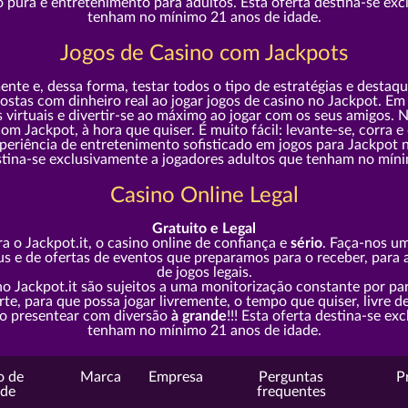
o pura e entretenimento para adultos. Esta oferta destina-se ex
tenham no mínimo 21 anos de idade.
Jogos de Casino com Jackpots
ente e, dessa forma, testar todos o tipo de estratégias e destaq
postas com dinheiro real ao jogar jogos de casino no Jackpot. E
as virtuais e divertir-se ao máximo ao jogar com os seus amigos.
om Jackpot, à hora que quiser. É muito fácil: levante-se, corra e
periência de entretenimento sofisticado em jogos para Jackpot 
estina-se exclusivamente a jogadores adultos que tenham no mín
Casino Online Legal
Gratuito e Legal
a o Jackpot.it, o casino online de confiança e
sério
. Faça-nos um
us e de ofertas de eventos que preparamos para o receber, para
de jogos legais.
no Jackpot.it são sujeitos a uma monitorização constante por pa
rte, para que possa jogar livremente, o tempo que quiser, livre 
a o presentear com diversão
à grande
!!! Esta oferta destina-se e
tenham no mínimo 21 anos de idade.
o de
Marca
Empresa
Perguntas
P
ade
frequentes