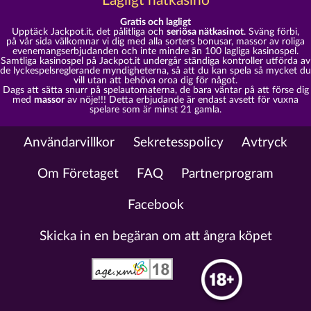
Lagligt nätkasino
Gratis och lagligt
Upptäck Jackpot.it, det pålitliga och
seriösa nätkasinot
. Sväng förbi,
på vår sida välkomnar vi dig med alla sorters bonusar, massor av roliga
evenemangserbjudanden och inte mindre än 100 lagliga kasinospel.
Samtliga kasinospel på Jackpot.it undergår ständiga kontroller utförda av
de lyckespelsreglerande myndigheterna, så att du kan spela så mycket du
vill utan att behöva oroa dig för något.
Dags att sätta snurr på spelautomaterna, de bara väntar på att förse dig
med
massor
av nöje!!! Detta erbjudande är endast avsett för vuxna
spelare som är minst 21 gamla.
Användarvillkor
Sekretesspolicy
Avtryck
Om Företaget
FAQ
Partnerprogram
Facebook
Skicka in en begäran om att ångra köpet