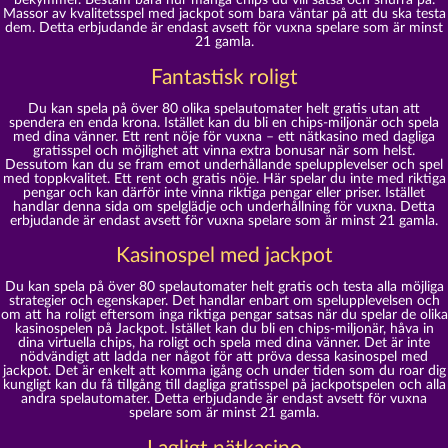
bekymmer. Bestäm bara hur många chips du vill satsa och snurra på.
Massor av kvalitetsspel med jackpot som bara väntar på att du ska testa
dem. Detta erbjudande är endast avsett för vuxna spelare som är minst
21 gamla.
Fantastisk roligt
Du kan spela på över 80 olika spelautomater helt gratis utan att
spendera en enda krona. Istället kan du bli en chips-miljonär och spela
med dina vänner. Ett rent nöje för vuxna – ett nätkasino med dagliga
gratisspel och möjlighet att vinna extra bonusar när som helst.
Dessutom kan du se fram emot underhållande spelupplevelser och spel
med toppkvalitet. Ett rent och gratis nöje. Här spelar du inte med riktiga
pengar och kan därför inte vinna riktiga pengar eller priser. Istället
handlar denna sida om spelglädje och underhållning för vuxna. Detta
erbjudande är endast avsett för vuxna spelare som är minst 21 gamla.
Kasinospel med jackpot
Du kan spela på över 80 spelautomater helt gratis och testa alla möjliga
strategier och egenskaper. Det handlar enbart om spelupplevelsen och
om att ha roligt eftersom inga riktiga pengar satsas när du spelar de olika
kasinospelen på Jackpot. Istället kan du bli en chips-miljonär, håva in
dina virtuella chips, ha roligt och spela med dina vänner. Det är inte
nödvändigt att ladda ner något för att pröva dessa kasinospel med
jackpot. Det är enkelt att komma igång och under tiden som du roar dig
kungligt kan du få tillgång till dagliga gratisspel på jackpotspelen och alla
andra spelautomater. Detta erbjudande är endast avsett för vuxna
spelare som är minst 21 gamla.