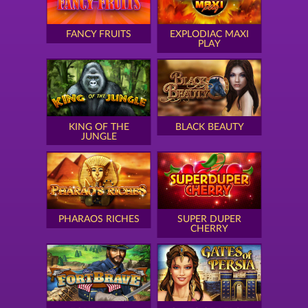
FANCY FRUITS
EXPLODIAC MAXI
PLAY
KING OF THE
BLACK BEAUTY
JUNGLE
PHARAOS RICHES
SUPER DUPER
CHERRY