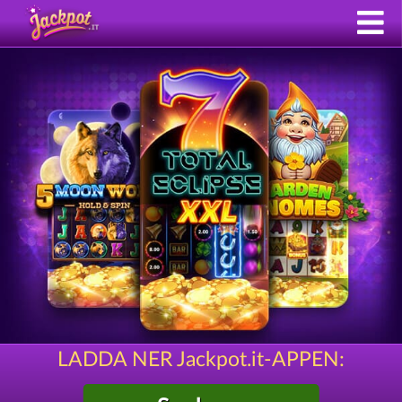
LADDA NER Jackpot.it-APPEN: