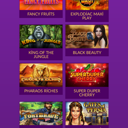
FANCY FRUITS
EXPLODIAC MAXI
PLAY
KING OF THE
BLACK BEAUTY
JUNGLE
PHARAOS RICHES
SUPER DUPER
CHERRY