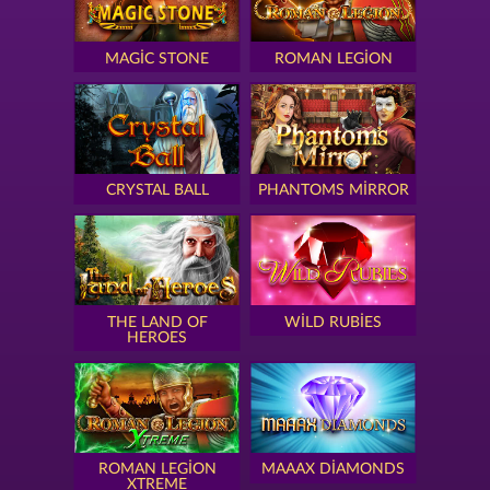
MAGIC STONE
ROMAN LEGION
CRYSTAL BALL
PHANTOMS MIRROR
THE LAND OF
WILD RUBIES
HEROES
ROMAN LEGION
MAAAX DIAMONDS
XTREME