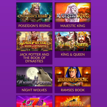
POSEIDON'S RISING
MAJESTIC KING
JACK POTTER AND
KING & QUEEN
THE BOOK OF
DYNASTIES
NIGHT WOLVES
RAMSES BOOK