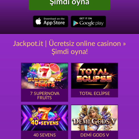
Şimdi oyna
Jackpot.it | Ücretsiz online casinon »
Şimdi oyna!
7 SUPERNOVA
TOTAL ECLIPSE
FRUITS
40 SEVENS
DEMI GODS V