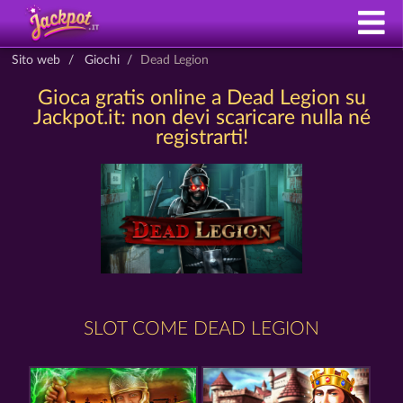
Sito web
Giochi
Dead Legion
Gioca gratis online a Dead Legion su
Jackpot.it: non devi scaricare nulla né
registrarti!
SLOT COME DEAD LEGION