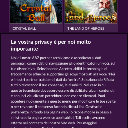
CRYSTAL BALL
THE LAND OF HEROES
La vostra privacy è per noi molto
importante
Noi e i nostri
887
partner archiviamo e accediamo ai dati
personali, come i dati di navigazione gli o identificatori univoci, sul
tuo dispositivo . Selezionando Accetto, abiliti le tecnologie di
GATES OF ISHTAR
MIGHTY DRAGON
tracciamento affinché supportino gli scopi mostrati alla voce "Noi
e i nostri partner trattiamo i dati da fornire". Selezionando Rifiuta
tutti o revocando il tuo consenso, le disabiliti. Nel caso in cui
Termini e condizioni
queste tecnologie dovessero essere disabilitate, alcuni contenuti
e annunci visualizzati potrebbero non essere rilevanti. Puoi
accedere nuovamente a questo menu per modificare le tue scelte
Informativa sulla privacy
Note legali
o per revocare il consenso facendo clic sul link Gestisci le
preferenze in fondo alla pagina web. [o l'icona mobile in basso a
Società
FAQ
Programma di affiliazione
sinistra della pagina web, se applicabile]. Tali scelte avranno
effetto nel contesto del nostro Sito web. Per maggiori