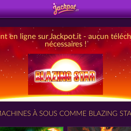
nt en ligne sur Jackpot.it - aucun télé
nécessaires !
ACHINES À SOUS COMME BLAZING ST